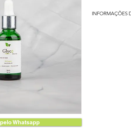
INFORMAÇÕES 
É um sérum renovad
indicado para o tr
oleosa. Estimula a
a firmeza da pele, 
de suavizar a aparên
imperfeições. Cont
RECOMENDADO P
pelo Whatsapp