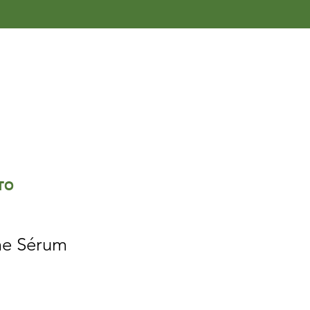
TO
me Sérum